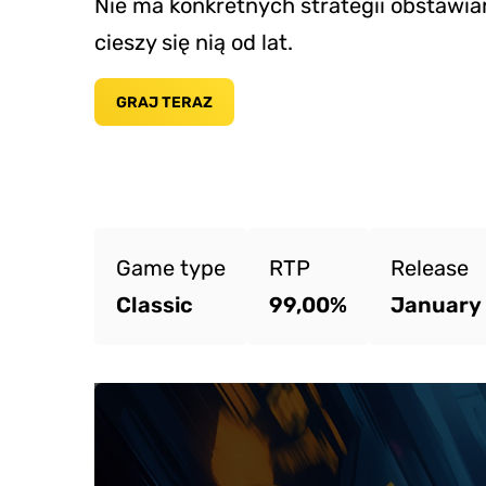
Nie ma konkretnych strategii obstawian
cieszy się nią od lat.
GRAJ TERAZ
Game type
RTP
Release
Classic
99,00%
January 