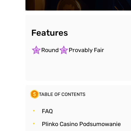
Features
Round
Provably Fair
TABLE OF CONTENTS
FAQ
Plinko Casino Podsumowanie