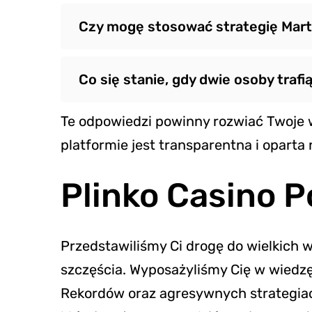
Czy mogę stosować strategię Mart
Co się stanie, gdy dwie osoby tra
Te odpowiedzi powinny rozwiać Twoje wą
platformie jest transparentna i oparta
Plinko Casino
Przedstawiliśmy Ci drogę do wielkich w
szczęścia. Wyposażyliśmy Cię w wiedzę
Rekordów oraz agresywnych strategiach,