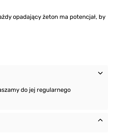
każdy opadający żeton ma potencjał, by
aszamy do jej regularnego