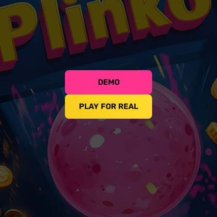
DEMO
PLAY FOR REAL