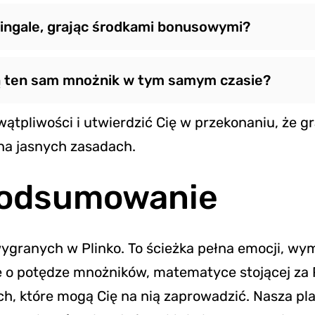
ingale, grając środkami bonusowymi?
fią ten sam mnożnik w tym samym czasie?
tpliwości i utwierdzić Cię w przekonaniu, że gra
 na jasnych zasadach.
 Podsumowanie
ygranych w Plinko. To ścieżka pełna emocji, wym
 o potędze mnożników, matematyce stojącej za R
 które mogą Cię na nią zaprowadzić. Nasza platf