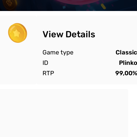
View Details
Game type
Classi
ID
Plink
RTP
99,00